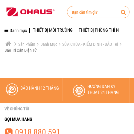
DANH MỤC
TUYỂN DỤNG
Danh mục
THIẾT BỊ MÔI TRƯỜNG
Tuyển Dụng
Danh mục
THIẾT BỊ MÔI TRƯỜNG
THIẾT BỊ PHÒNG THÍ NGHIỆM
giới thiệu
THIẾT BỊ PHÒNG THÍ N
Sản Phẩm
Danh Mục
SỬA CHỮA - KIỂM ĐỊNH - BẢO TRÌ
Bảo Trì Cân Điện Tử
liên hệ
CÂN PHÒNG THÍ NGHI
Tuyển dụng
CÂN SẢN XUẤT - CÔNG 
Tin tức
CÂN VÀNG - ĐÁ QUÝ
HƯỚNG DẪN KỸ
BẢO HÀNH 12 THÁNG
Khuyến mãi
LINH KIỆN
THUẬT 24 THÁNG
Giới thiệu
SỬA CHỮA - KIỂM ĐỊNH 
VỀ CHÚNG TÔI
Liên hệ
GỌI MUA HÀNG
Tài khoản
0918 880 591