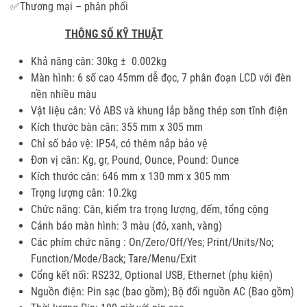
✅Thương mại – phân phối
THÔNG SỐ KỸ THUẬT
Khả năng cân: 30kg ± 0.002kg
Màn hình: 6 số cao 45mm dễ đọc, 7 phân đoạn LCD với đèn
nền nhiều màu
Vật liệu cân: Vỏ ABS và khung lắp bằng thép sơn tĩnh điện
Kích thước bàn cân: 355 mm x 305 mm
Chỉ số bảo vệ: IP54, có thêm nắp bảo vệ
Đơn vị cân: Kg, gr, Pound, Ounce, Pound: Ounce
Kích thước cân: 646 mm x 130 mm x 305 mm
Trọng lượng cân: 10.2kg
Chức năng: Cân, kiểm tra trọng lượng, đếm, tổng cộng
Cảnh báo màn hình: 3 màu (đỏ, xanh, vàng)
Các phím chức năng : On/Zero/Off/Yes; Print/Units/No;
Function/Mode/Back; Tare/Menu/Exit
Cổng kết nối: RS232, Optional USB, Ethernet (phụ kiện)
Nguồn điện: Pin sạc (bao gồm); Bộ đổi nguồn AC (Bao gồm)