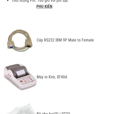
Thời lượng Pin: 100 giờ với pin sạc
PHỤ KIỆN
Cáp RS232 IBM 9P Male to Female
Máy in Kim, SF40A
Bộ che bụi(5) i-DT33