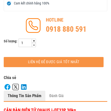
Cam kết chính hãng 100%
HOTLINE
0918 880 591
Số lượng:
LIÊN HỆ ĐỂ ĐƯỢC GIÁ TỐT NHẤT
Chia sẻ
Thông Tin Sản Phẩm
Đánh Giá
CÂN BÀN ĐIỆN TỬ OHAUS i-DT33P 30kg