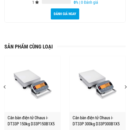
1
0
%
|
0 Đánh giá
ĐÁNH GIÁ NGAY
SẢN PHẨM CÙNG LOẠI
Cân bàn điện tử Ohaus i-
Cân bàn điện tử Ohaus i-
DT33P 150kg D33P150B1X5
DT33P 300kg D33P300B1X5