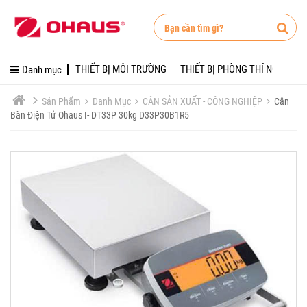
DANH MỤC
TUYỂN DỤNG
Danh mục
THIẾT BỊ MÔI TRƯỜNG
Tuyển Dụng
Danh mục
THIẾT BỊ MÔI TRƯỜNG
THIẾT BỊ PHÒNG THÍ NGHIỆM
giới thiệu
THIẾT BỊ PHÒNG THÍ N
Sản Phẩm
Danh Mục
CÂN SẢN XUẤT - CÔNG NGHIỆP
Cân
Bàn Điện Tử Ohaus I- DT33P 30kg D33P30B1R5
liên hệ
CÂN PHÒNG THÍ NGHI
Tuyển dụng
CÂN SẢN XUẤT - CÔNG 
Tin tức
CÂN VÀNG - ĐÁ QUÝ
Khuyến mãi
LINH KIỆN
Giới thiệu
SỬA CHỮA - KIỂM ĐỊNH 
Liên hệ
Tài khoản