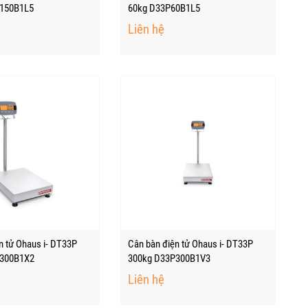
150B1L5
60kg D33P60B1L5
Liên hệ
n tử Ohaus i- DT33P
Cân bàn điện tử Ohaus i- DT33P
P300B1X2
300kg D33P300B1V3
Liên hệ