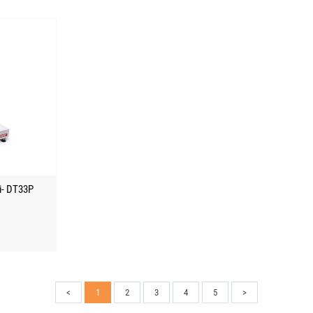
i- DT33P
<
1
2
3
4
5
>