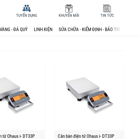
TUYỂN DỤNG
KHUYẾN MÃI
TIN TỨC
VÀNG - ĐÁ QUÝ
LINH KIỆN
SỬA CHỮA - KIỂM ĐỊNH - BẢO TRÌ
n tử Ohaus i- DT33P
Cân bàn điện tử Ohaus i- DT33P