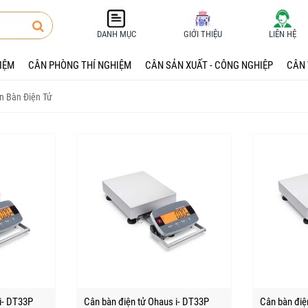
DANH MỤC
GIỚI THIỆU
LIÊN HỆ
HIỆM
CÂN PHÒNG THÍ NGHIỆM
CÂN SẢN XUẤT - CÔNG NGHIỆP
CÂN 
GHIỆM
n Bàn Điện Tử
ỆM
NGHIỆP
- BẢO TRÌ
i- DT33P
Cân bàn điện tử Ohaus i- DT33P
Cân bàn điệ