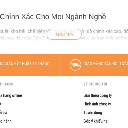
 Chính Xác Cho Mọi Ngành Nghề
 xuất, kho bãi, chế biến và thương mại. Với độ chính xác cao, 
Xem Thêm
viết sau đây của
Cân Điện Tử
Ohaus.vn sẽ giúp bạn hiểu rõ hơ
ng của cân bàn điện tử
NG DẪN KỸ THUẬT 24 THÁNG
GIAO HÀNG TẬN NƠI TOÀ
ộ phận chính: mặt bàn cân, cảm biến lực (loadcell), đầu hiển 
iện hoặc inox 304 chống gỉ.
CH HÀNG
VỀ CHÚNG TÔI
ác dòng
cân bàn 40x50cm
hoặc
cân bàn 60x80cm
rất phổ biến 
a hàng online
Giới thiệu công ty
t
Hình ảnh công ty
i trả
Tuyển dụng
p chuyển đổi lực nén thành tín hiệu điện. Cảm biến được nhập k
ảo hành
Góp ý khiếu nại