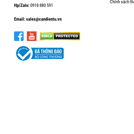
• Đầu hiển thị
Chính sách th
Hp/Zalo:
0918 880 591
Hiển thị trọng lượng qua màn hình LED hoặc LCD. Một
Email: sales@candientu.vn
• Khung đỡ và chân cân
Khung đỡ chịu lực cao, chống rung và hạn chế sai số.
thực phẩm.
2. Ưu điểm nổi bật của cân bàn đ
Độ chính xác cao:
Sai số chỉ ±0.05% trên toàn dải cân.
Thiết kế bền bỉ:
Mặt bàn chịu lực, chịu nhiệt và chống tr
Dễ sử dụng:
Giao diện thân thiện, hiển thị rõ ràng, thao
Tích hợp công nghệ hiện đại:
Một số dòng hỗ trợ kết nố
Phù hợp đa dạng môi trường:
Từ siêu thị, kho hàng đ
3. Phân loại cân bàn điện tử phổ