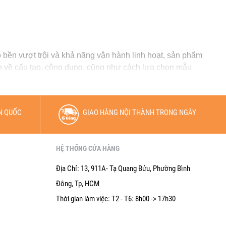
độ bền vượt trội và khả năng vận hành linh hoạt, sản phẩm
n về cấu tạo, công dụng, cũng như cách lựa chọn mẫu
N QUỐC
GIAO HÀNG NỘI THÀNH TRONG NGÀY
thị và khung đỡ. Tùy theo tải trọng – từ 30kg đến 500kg
HỆ THỐNG CỬA HÀNG
cho kho hàng và xưởng sản xuất.
Địa Chỉ: 13, 911A- Tạ Quang Bửu, Phường Bình
Đông, Tp, HCM
Thời gian làm việc: T2 - T6: 8h00 -> 17h30
hẩu từ thương hiệu Mỹ, giúp cân chính xác đến từng gram.