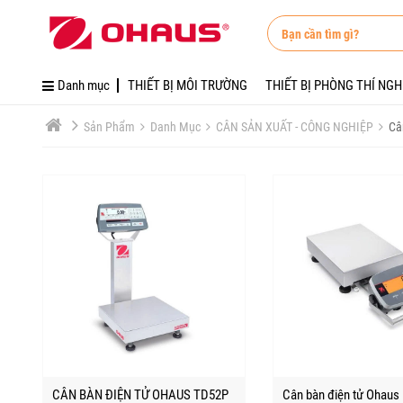
DANH MỤC
TUYỂN DỤNG
Danh mục
THIẾT BỊ MÔI TRƯỜNG
Tuyển Dụng
Danh mục
THIẾT BỊ MÔI TRƯỜNG
THIẾT BỊ PHÒNG THÍ NG
giới thiệu
THIẾT BỊ PHÒNG THÍ N
Sản Phẩm
Danh Mục
CÂN SẢN XUẤT - CÔNG NGHIỆP
Câ
liên hệ
CÂN PHÒNG THÍ NGHI
Tuyển dụng
CÂN SẢN XUẤT - CÔNG 
Tin tức
CÂN VÀNG - ĐÁ QUÝ
Khuyến mãi
LINH KIỆN
Giới thiệu
SỬA CHỮA - KIỂM ĐỊNH 
Liên hệ
Tài khoản
CÂN BÀN ĐIỆN TỬ OHAUS TD52P
Cân bàn điện tử Ohaus 