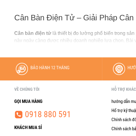
Cân Bàn Điện Tử – Giải Pháp Cân
Cân bàn điện tử
là thiết bị đo lường phổ biến trong sản
này ngày càng được nhiều doanh nghiệp lựa chọn. Bài 
cân bàn điện tử phù hợp nhất.
1. Cấu tạo và nguyên lý hoạt độ
BẢO HÀNH 12 THÁNG
HƯỚ
Một chiếc
cân bàn điện tử
tiêu chuẩn thường bao gồm 4 b
– các bộ phận này có thể được làm bằng thép sơn tĩnh đ
• Mặt bàn cân
VỀ CHÚNG TÔI
HỖ TRỢ KHÁ
Được làm từ thép hoặc inox tùy môi trường sử dụng. C
GỌI MUA HÀNG
hướng dẫn mu
Hổ trợ kỹ thuậ
0918 880 591
• Cảm biến lực (Loadcell)
Chính sách đổ
Loadcell là bộ phận “trái tim” của cân bàn điện tử, giú
KHÁCH MUA SỈ
Chính sách b