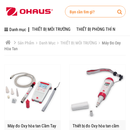
DANH MỤC
TUYỂN DỤNG
Danh mục
THIẾT BỊ MÔI TRƯỜNG
Tuyển Dụng
Danh mục
THIẾT BỊ MÔI TRƯỜNG
THIẾT BỊ PHÒNG THÍ NGHIỆM
giới thiệu
THIẾT BỊ PHÒNG THÍ N
Sản Phẩm
Danh Mục
THIẾT BỊ MÔI TRƯỜNG
Máy Đo Oxy
Hòa Tan
liên hệ
CÂN PHÒNG THÍ NGHI
Tuyển dụng
CÂN SẢN XUẤT - CÔNG 
Tin tức
CÂN VÀNG - ĐÁ QUÝ
Khuyến mãi
LINH KIỆN
Giới thiệu
SỬA CHỮA - KIỂM ĐỊNH 
Liên hệ
Tài khoản
Máy đo Oxy hòa tan Cầm Tay
Thiết bị đo Oxy hòa tan cầm