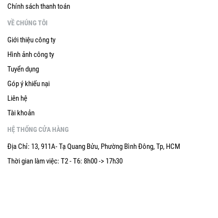
Chính sách thanh toán
Ohaus cung cấp nhiều dòng máy đo DO đáp ứng nhu cầu từ
cơ bản đến chuyên sâu:
VỀ CHÚNG TÔI
2.1 Ohaus Starter Series – DO Meter tiêu chuẩn
Giới thiệu công ty
Một số mẫu tiêu biểu:
Hình ảnh công ty
Starter 300D
– Máy đo DO cầm tay
Tuyển dụng
Starter 600D
– Máy đo DO bàn nghiên cứu
Góp ý khiếu nại
Starter 400D
– Đo DO và nhiệt độ cho ứng dụng công
Liên hệ
nghiệp
Starter Portable DO Meter
– Phiên bản chuyên cho
Tài khoản
khảo sát hiện trường
HỆ THỐNG CỬA HÀNG
Điểm chung của dòng Starter:
Địa Chỉ: 13, 911A- Tạ Quang Bửu, Phường Bình Đông, Tp, HCM
Màn hình LCD lớn, dễ đọc
Hiệu chuẩn nhanh
Thời gian làm việc: T2 - T6: 8h00 -> 17h30
Tự động bù nhiệt (ATC)
Tích hợp bù độ mặn và áp suất khí quyển
Pin lâu, hoạt động ổn định ngoài hiện trường
2.2 Dòng máy đo DO quang học (nếu có)