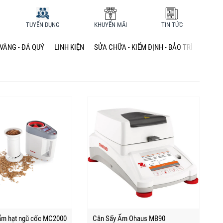
TUYỂN DỤNG
KHUYẾN MÃI
TIN TỨC
VÀNG - ĐÁ QUÝ
LINH KIỆN
SỬA CHỮA - KIỂM ĐỊNH - BẢO TRÌ
ẩm hạt ngũ cốc MC2000
Cân Sấy Ẩm Ohaus MB90