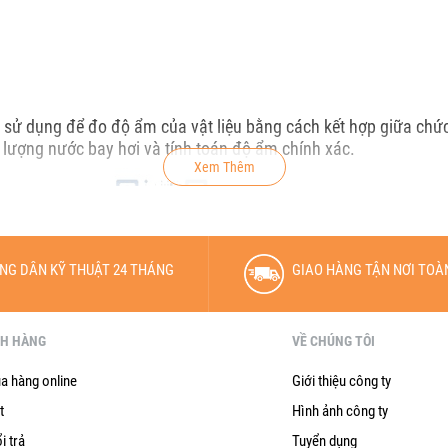
 sử dụng để đo độ ẩm của vật liệu bằng cách kết hợp giữa chức
h lượng nước bay hơi và tính toán độ ẩm chính xác.
Xem Thêm
NG DẪN KỸ THUẬT 24 THÁNG
GIAO HÀNG TẬN NƠI TOÀ
CH HÀNG
VỀ CHÚNG TÔI
a hàng online
Giới thiệu công ty
t
Hình ảnh công ty
i trả
Tuyển dụng